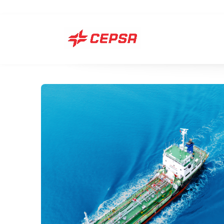
Nuestra visión
Soluciones
MGO
IFO’s VLSFO
HSFO
Combustible 
Otros Product
Biocombustib
VLFSO
ULSFO