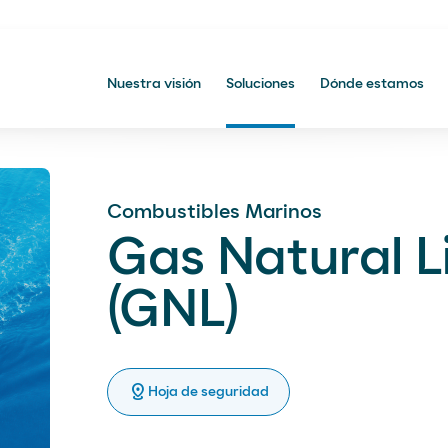
Nuestra visión
Soluciones
Dónde estamos
Dónde estamos
Combustibles Marinos
Gas Natural 
(GNL)
LNG
os
les
distance
Hoja de seguridad