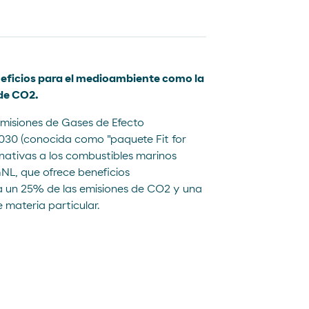
neficios para el medioambiente como la
de CO2.
 emisiones de Gases de Efecto
2030 (conocida como "paquete Fit for
Moeve Portugal
rnativas a los combustibles marinos
Fundación Moeve
NL, que ofrece beneficios
 un 25% de las emisiones de CO2 y una
 materia particular.