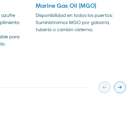
Marine Gas Oil (MGO)
e azufre
Disponibilidad en todos los puertos:
plimiento
Suministramos MGO por gabarra,
tubería o camión cisterna.
able para
do.
arrow_left_alt
arrow_right_alt
Slide previa
Slide s