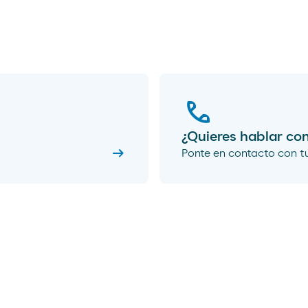
¿Quieres hablar co
arrow_right_alt
Ponte en contacto con t