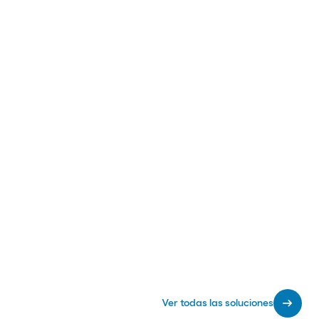
arrow_right_alt
Ver todas las soluciones