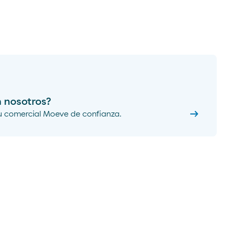
n nosotros?
arrow_right_alt
u comercial Moeve de confianza.